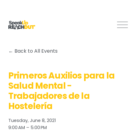
O
p
e
n
Back to All Events
M
e
n
Primeros Auxilios para la
u
Salud Mental -
Trabajadores de la
Hostelería
Tuesday, June 8, 2021
9:00 AM
5:00 PM