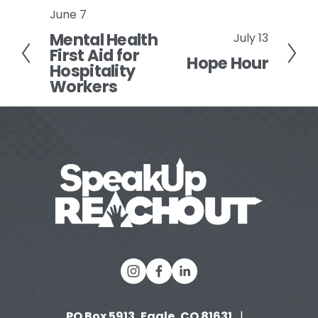
June 7
P
Mental Health
r
July 13
N
First Aid for
e
Hope Hour
e
Hospitality
v
x
Workers
i
t
o
u
s
PO Box 5913, Eagle, CO 81631 
  |   