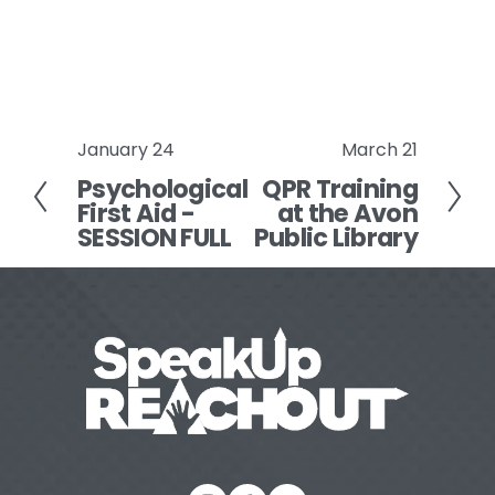
January 24
March 21
P
N
Psychological
QPR Training
r
e
First Aid -
at the Avon
e
x
SESSION FULL
Public Library
v
t
i
o
u
s