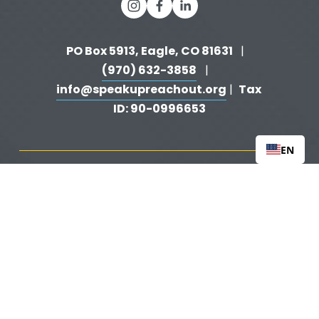
PO Box 5913, Eagle, CO 81631 
  |   
(970) 632-3858
   |   
info@speakupreachout.org
Tax 
 |  
ID: 90-0996653
EN
ABOUT
RESOURCES
EVENTS
BLOG
   |   
   |   
   |   
   |   
CONTACT
DONATE
   |   
CAREERS
‍  ‍
   |   
Peer Support
‍   ‍
‍  ‍
Training & Awareness
‍   ‍‍
  ‍
| 
| 
Firearms Safety
‍   ‍
  ‍
Safeguarding Your Home
‍   ‍‍
   ‍
| 
|
Loss & Attempt Support
Website by 
HyFyve