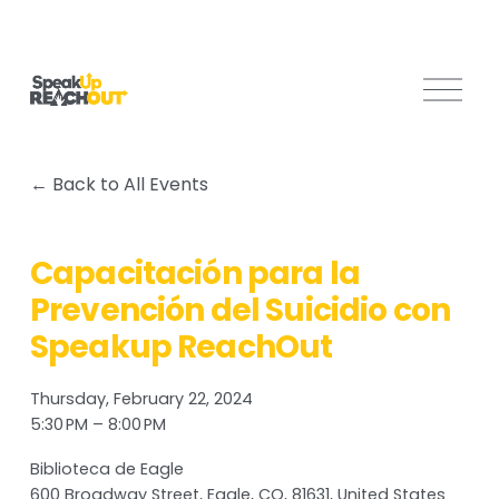
O
p
e
n
Back to All Events
M
e
n
Capacitación para la
u
Prevención del Suicidio con
Speakup ReachOut
Thursday, February 22, 2024
5:30 PM
8:00 PM
Biblioteca de Eagle
600 Broadway Street
Eagle, CO, 81631
United States