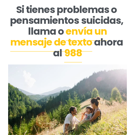
Si tienes problemas o 
pensamientos suicidas, 
llama o 
envía un
mensaje de texto
 ahora 
al 
988