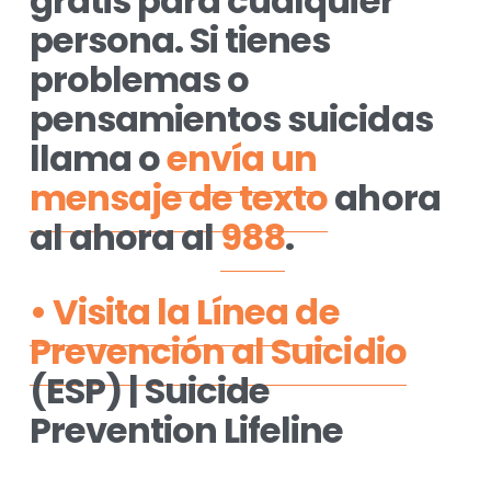
gratis para cualquier 
persona. Si tienes 
problemas o 
pensamientos suicidas 
llama o 
envía un
mensaje de texto
 ahora 
al ahora al 
988
.
•
Visita la Línea de
Prevención al Suicidio
(ESP) | Suicide 
Prevention Lifeline